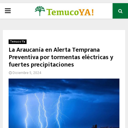
P
R
I
Temuco Ya
La Araucanía en Alerta Temprana
Preventiva por tormentas eléctricas y
M
fuertes precipitaciones
A
Diciembre 5, 2024
R
Y
M