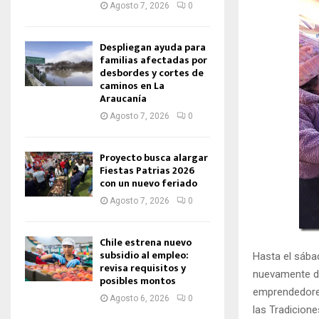
Agosto 7, 2026
0
Despliegan ayuda para
familias afectadas por
desbordes y cortes de
caminos en La
Araucanía
Agosto 7, 2026
0
Proyecto busca alargar
Fiestas Patrias 2026
con un nuevo feriado
Agosto 7, 2026
0
Chile estrena nuevo
subsidio al empleo:
Hasta el sába
revisa requisitos y
nuevamente de
posibles montos
emprendedores
Agosto 6, 2026
0
las Tradicion