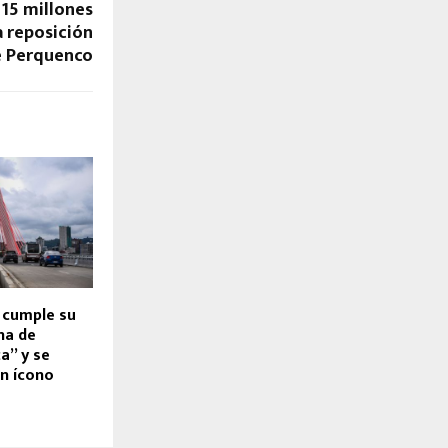
15 millones
a reposición
de Perquenco
 cumple su
na de
a” y se
un ícono