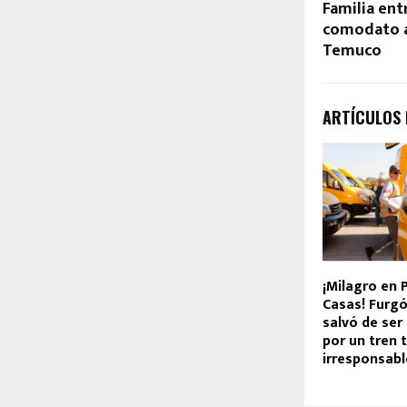
Familia ent
comodato a
Temuco
ARTÍCULOS
¡Milagro en 
Casas! Furgó
salvó de se
por un tren 
irresponsab