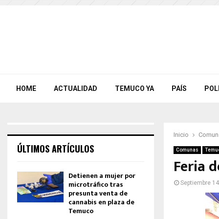
HOME
ACTUALIDAD
TEMUCO YA
PAÍS
POL
Inicio
Comun
ÚLTIMOS ARTÍCULOS
Comunas
Temu
Feria 
Detienen a mujer por
microtráfico tras
Septiembre 14
presunta venta de
cannabis en plaza de
Temuco