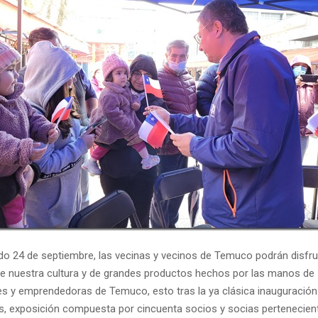
do 24 de septiembre, las vecinas y vecinos de Temuco podrán disfru
 nuestra cultura y de grandes productos hechos por las manos de
 y emprendedoras de Temuco, esto tras la ya clásica inauguración 
es, exposición compuesta por cincuenta socios y socias pertenecient