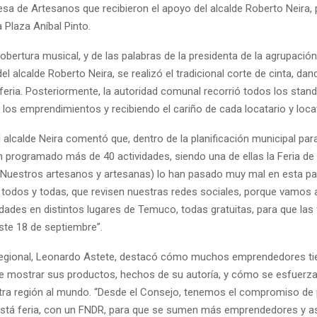
sa de Artesanos que recibieron el apoyo del alcalde Roberto Neira, 
a Plaza Aníbal Pinto.
bertura musical, y de las palabras de la presidenta de la agrupación
del alcalde Roberto Neira, se realizó el tradicional corte de cinta, da
feria. Posteriormente, la autoridad comunal recorrió todos los stan
los emprendimientos y recibiendo el cariño de cada locatario y locat
l alcalde Neira comentó que, dentro de la planificación municipal par
n programado más de 40 actividades, siendo una de ellas la Feria de 
“(Nuestros artesanos y artesanas) lo han pasado muy mal en esta p
a todos y todas, que revisen nuestras redes sociales, porque vamos 
dades en distintos lugares de Temuco, todas gratuitas, para que las 
ste 18 de septiembre”.
regional, Leonardo Astete, destacó cómo muchos emprendedores ti
e mostrar sus productos, hechos de su autoría, y cómo se esfuerza
ra región al mundo. “Desde el Consejo, tenemos el compromiso de
tá feria, con un FNDR, para que se sumen más emprendedores y as