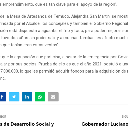
e emprendimiento, que es tan clave para el apoyo de la región”.
 de la Mesa de Artesanos de Temuco, Alejandra San Martin, se mostró
rindada por el Alcalde, los concejales y también el Gobierno Regiona
ión está dispuesta a aguantar el frío y todo, para poder mejorar su
tuvo dos años sin poder salir y a muchas familias les afecto mucho
o que tenían eran estas ventas”.
 que la agrupación que participa, a pesar de la emergencia por Covi
bajar por sus socios. Prueba de ello es que el año 2021, postuló a u
7.000.000, lo que les permitió adquirir fondos para la adquisición d
inc.
RIOR
SIG
 de Desarrollo Social y
Gobernador Luciano 