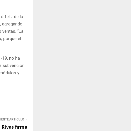
 feliz de la
l, agregando
s ventas. “La
, porque el
d-19, no ha
na subvención
e módulos y
UIENTE ARTÍCULO
Rivas firma