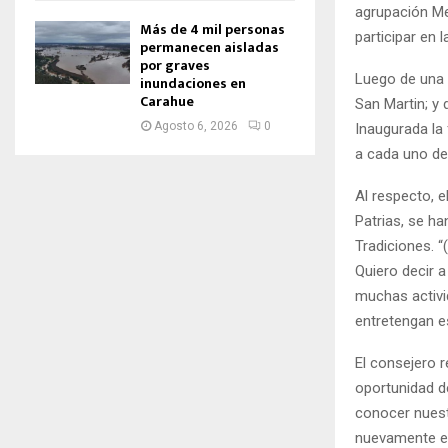
agrupación Me
Más de 4 mil personas
participar en l
permanecen aisladas
por graves
Luego de una o
inundaciones en
Carahue
San Martin; y 
Agosto 6, 2026
0
Inaugurada la 
a cada uno de 
Al respecto, e
Patrias, se ha
Tradiciones. 
Quiero decir 
muchas activi
entretengan e
El consejero 
oportunidad d
conocer nuest
nuevamente es