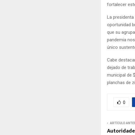
fortalecer est
La presidenta
oportunidad b
que su agrupac
pandemia nos 
único sustent
Cabe destacar
dejado de tra
municipal de $
planchas de z
0
ARTÍCULO ANTE
Autoridades