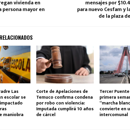
regan vivienda en
mensajes por $10.4
 persona mayor en
para nuevo Cesfam y l
de la plaza 
 RELACIONADOS
Padre Las
Corte de Apelaciones de
Tercer Puente
n escolar se
Temuco confirma condena
primera sema
r impactado
por robo con violencia:
“marcha blanc
tras
Imputada cumplirá 10 años
convierte en 
le maniobra
de cárcel
intercomunal