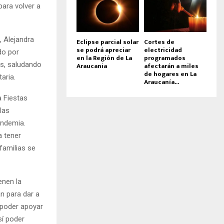
para volver a
, Alejandra
Eclipse parcial solar
Cortes de
se podrá apreciar
electricidad
ndo por
en la Región de La
programados
ds, saludando
Araucania
afectarán a miles
de hogares en La
aria.
Araucanía...
a Fiestas
las
andemia.
a tener
familias se
enen la
n para dar a
 poder apoyar
í poder