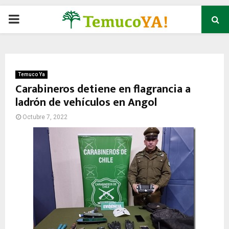
P
R
I
Temuco Ya
Carabineros detiene en flagrancia a
ladrón de vehículos en Angol
M
Octubre 7, 2022
A
R
Y
M