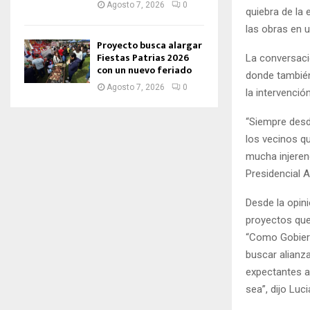
Agosto 7, 2026
0
quiebra de la
las obras en u
Proyecto busca alargar
Fiestas Patrias 2026
La conversaci
con un nuevo feriado
donde también
Agosto 7, 2026
0
la intervención
“Siempre desd
los vecinos q
mucha injeren
Presidencial A
Desde la opini
proyectos que 
“Como Gobiern
buscar alianz
expectantes a
sea”, dijo Luc