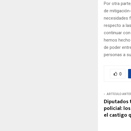
Por otra parte
de mitigación
necesidades f
respecto a las
continuar con
hemos hecho d
de poder entr
personas a sus
0
ARTÍCULO ANTE
Diputados t
policial: lo
el castigo