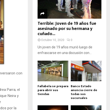
Terrible: Joven de 19 años fue
asesinado por su hermana y
cuñado...
Octubre 10, 2020
0
Un joven de 19 años murió luego de
enfrascarse en una discusión con...
onversaron con
Fallabela se prepara
Banco Estado
rea Parra; el
para abrir sus
anuncia cierre de
tiendas
todas sus
ique Neira y
sucursales
r
dos por la