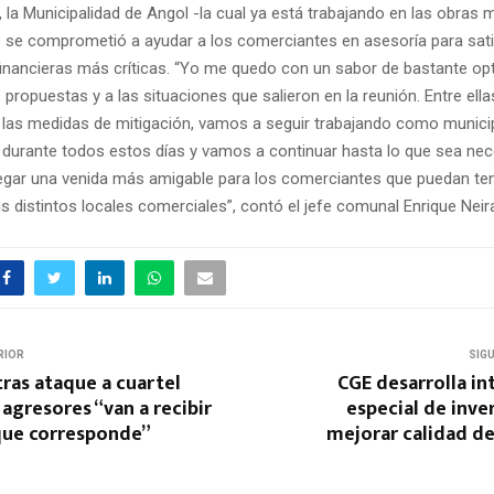
, la Municipalidad de Angol -la cual ya está trabajando en las obras
- se comprometió a ayudar a los comerciantes en asesoría para sati
inancieras más críticas. “Yo me quedo con un sabor de bastante o
 propuestas y a las situaciones que salieron en la reunión. Entre ell
 las medidas de mitigación, vamos a seguir trabajando como munici
urante todos estos días y vamos a continuar hasta lo que sea nec
egar una venida más amigable para los comerciantes que puedan te
 distintos locales comerciales”, contó el jefe comunal Enrique Neir
RIOR
SIG
ras ataque a cuartel
CGE desarrolla in
s agresores “van a recibir
especial de inve
 que corresponde”
mejorar calidad de