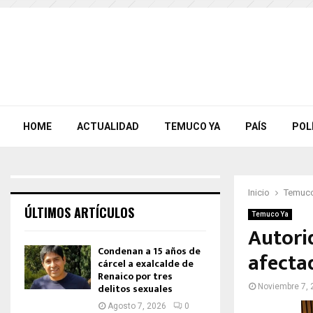
HOME
ACTUALIDAD
TEMUCO YA
PAÍS
POL
Inicio
Temuco
ÚLTIMOS ARTÍCULOS
Temuco Ya
Autori
Condenan a 15 años de
afecta
cárcel a exalcalde de
Renaico por tres
delitos sexuales
Noviembre 7, 
Agosto 7, 2026
0