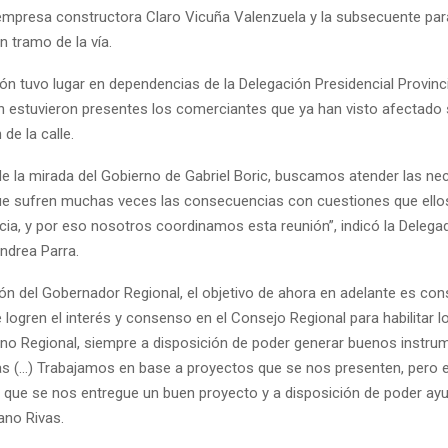
 empresa constructora Claro Vicuña Valenzuela y la subsecuente par
n tramo de la vía.
ón tuvo lugar en dependencias de la Delegación Presidencial Provinci
 estuvieron presentes los comerciantes que ya han visto afectado 
 de la calle.
e la mirada del Gobierno de Gabriel Boric, buscamos atender las ne
ue sufren muchas veces las consecuencias con cuestiones que ello
cia, y por eso nosotros coordinamos esta reunión”, indicó la Delega
ndrea Parra.
ón del Gobernador Regional, el objetivo de ahora en adelante es cons
logren el interés y consenso en el Consejo Regional para habilitar l
o Regional, siempre a disposición de poder generar buenos instru
as (…) Trabajamos en base a proyectos que se nos presenten, pero
 que se nos entregue un buen proyecto y a disposición de poder ayu
iano Rivas.