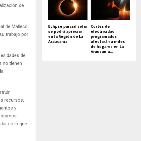
alización de
Eclipse parcial solar
Cortes de
al de Malleco,
se podrá apreciar
electricidad
su trabajo por
en la Región de La
programados
Araucania
afectarán a miles
de hogares en La
Araucanía...
cesidades de
s no tienen
da
truir
os recursos.
mentos y
 estamos
dar en lo que