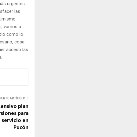
 más urgentes
sfacer las
ptimismo
as, vamos a
pio como lo
esario, cosa
ner acceso las
a.
UIENTE ARTÍCULO
tensivo plan
rsiones para
 servicio en
Pucón