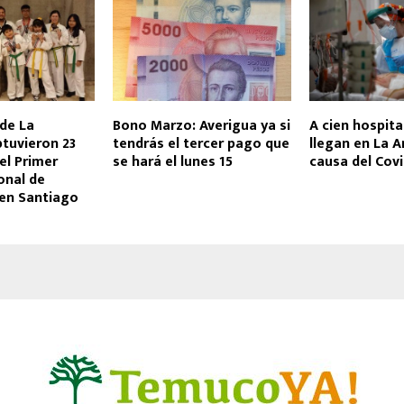
de La
Bono Marzo: Averigua ya si
A cien hospita
tuvieron 23
tendrás el tercer pago que
llegan en La A
el Primer
se hará el lunes 15
causa del Covi
onal de
en Santiago