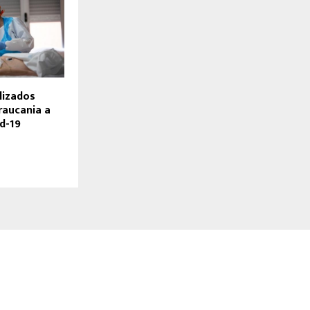
lizados
raucania a
d-19