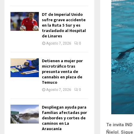
DT de Imperial Unido
sufre grave accidente
en la Ruta 5 Sur y es
trasladado al Hospital
de Linares
Agosto 7, 2026
0
Detienen a mujer por
microtráfico tras
presunta venta de
cannabis en plaza de
Temuco
Agosto 7, 2026
0
Despliegan ayuda para
familias afectadas por
desbordes y cortes de
caminos en La
Te invita IN
Araucanía
Ñielol. Sigue