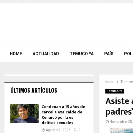
HOME
ACTUALIDAD
TEMUCO YA
PAÍS
POL
Inicio
Temuco
ÚLTIMOS ARTÍCULOS
Temuco Ya
Asiste 
Condenan a 15 años de
padres
cárcel a exalcalde de
Renaico por tres
delitos sexuales
Noviembre 25
Agosto 7, 2026
0