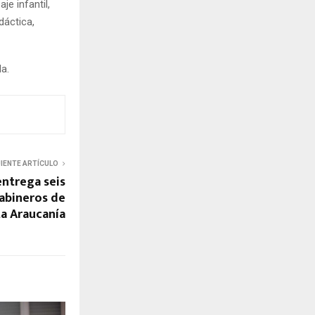
e infantil,
dáctica,
a.
UIENTE ARTÍCULO
ntrega seis
rabineros de
ta Araucanía