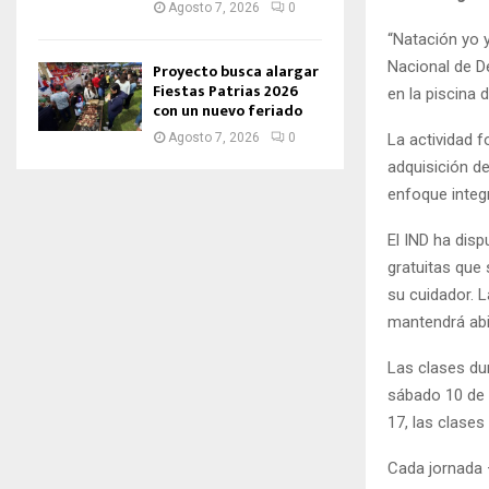
Agosto 7, 2026
0
“Natación yo y
Nacional de D
Proyecto busca alargar
Fiestas Patrias 2026
en la piscina
con un nuevo feriado
La actividad f
Agosto 7, 2026
0
adquisición d
enfoque integr
El IND ha dis
gratuitas que
su cuidador. L
mantendrá abi
Las clases dur
sábado 10 de d
17, las clases
Cada jornada 