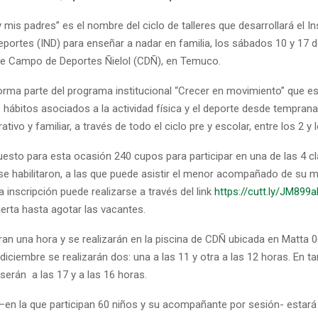
 mis padres” es el nombre del ciclo de talleres que desarrollará el In
eportes (IND) para enseñar a nadar en familia, los sábados 10 y 17 
 de Campo de Deportes Ñielol (CDÑ), en Temuco.
orma parte del programa institucional “Crecer en movimiento” que es
e hábitos asociados a la actividad física y el deporte desde tempran
ativo y familiar, a través de todo el ciclo pre y escolar, entre los 2 y
puesto para esta ocasión 240 cupos para participar en una de las 4 
 se habilitaron, a las que puede asistir el menor acompañado de su 
a inscripción puede realizarse a través del link
https://cutt.ly/JM899
erta hasta agotar las vacantes.
an una hora y se realizarán en la piscina de CDÑ ubicada en Matta 0
iciembre se realizarán dos: una a las 11 y otra a las 12 horas. En ta
 serán a las 17 y a las 16 horas.
–en la que participan 60 niños y su acompañante por sesión- estará