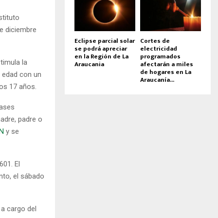
stituto
de diciembre
Eclipse parcial solar
Cortes de
se podrá apreciar
electricidad
en la Región de La
programados
timula la
Araucania
afectarán a miles
de hogares en La
a edad con un
Araucanía...
 los 17 años.
clases
madre, padre o
aN
y se
601. El
nto, el sábado
 a cargo del