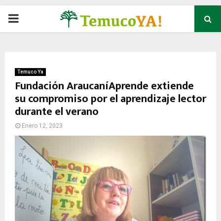
P
R
I
Temuco Ya
Fundación AraucaníAprende extiende
su compromiso por el aprendizaje lector
M
durante el verano
A
Enero 12, 2023
R
Y
M