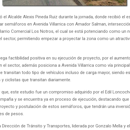
ó el Alcalde Alexis Pineda Ruiz durante la jornada, donde recibió el e
lar semáforos en Avenida Villarrica con Amador Salman, intersecció
 Barrio Comercial Los Notros, el cual se está potenciando como un 
el sector, permitiendo empezar a proyectar la zona como un atracti
rega factibilidad positiva en su ejecución de proyecto, por el aumen
n el sector, además posiciona a Avenida Villarrica como vía principal
 transitan todo tipo de vehículos incluso de carga mayor, siendo es
y ciclistas que transitan diariamente.
 que, este estudio fue un compromiso adquirido por el Edil Loncoc
mpaña y se encuentra ya en proceso de ejecución, destacando que
proyecto y postulación de estos semáforos, que tendrán una inversió
nes de pesos.
a Dirección de Tránsito y Transportes, liderada por Gonzalo Mella y el