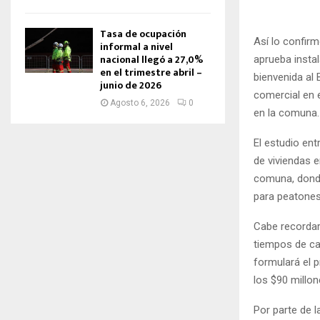
Tasa de ocupación
Así lo confirm
informal a nivel
nacional llegó a 27,0%
aprueba insta
en el trimestre abril –
bienvenida al
junio de 2026
comercial en 
Agosto 6, 2026
0
en la comuna.
El estudio ent
de viviendas e
comuna, donde
para peatones 
Cabe recordar
tiempos de ca
formulará el 
los $90 millo
Por parte de l