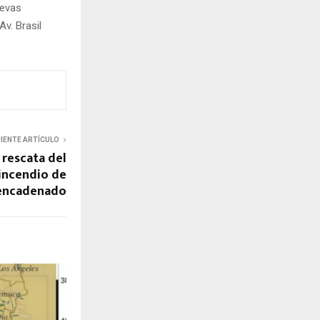
uevas
v. Brasil
UIENTE ARTÍCULO
 rescata del
 incendio de
 encadenado