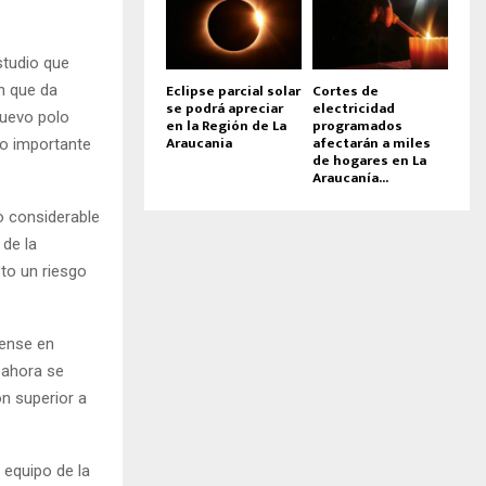
studio que
Eclipse parcial solar
Cortes de
n que da
se podrá apreciar
electricidad
nuevo polo
en la Región de La
programados
Araucania
afectarán a miles
vo importante
de hogares en La
Araucanía...
to considerable
 de la
to un riesgo
hense en
 ahora se
n superior a
 equipo de la