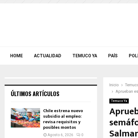
HOME
ACTUALIDAD
TEMUCO YA
PAÍS
POL
Inicio
Temuco
Aprueban es
ÚLTIMOS ARTÍCULOS
Temuco Ya
Aprueb
Chile estrena nuevo
subsidio al empleo:
semáfo
revisa requisitos y
posibles montos
Salman
Agosto 6, 2026
0