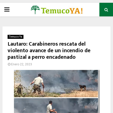
P
R
I
Temuco Ya
Lautaro: Carabineros rescata del
violento avance de un incendio de
M
pastizal a perro encadenado
A
Enero 22, 2023
R
Y
M