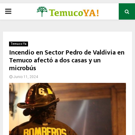
P
R
I
Temuco Ya
Incendio en Sector Pedro de Valdivia en
Temuco afectó a dos casas y un
M
microbús
A
Junio 11, 2024
R
Y
M