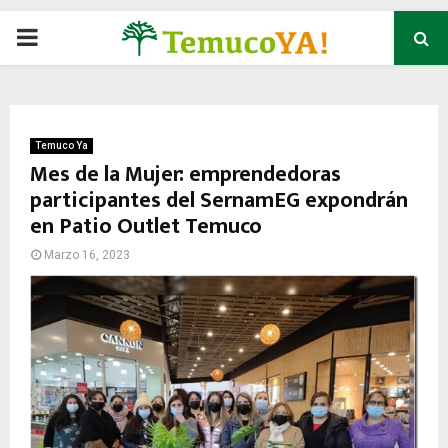
P
R
I
Temuco Ya
Mes de la Mujer: emprendedoras
participantes del SernamEG expondrán
M
en Patio Outlet Temuco
A
Marzo 16, 2023
R
Y
M