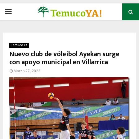
P
R
I
Temuco Ya
Nuevo club de vóleibol Ayekan surge
con apoyo municipal en Villarrica
M
Marzo 27, 2023
A
R
Y
M