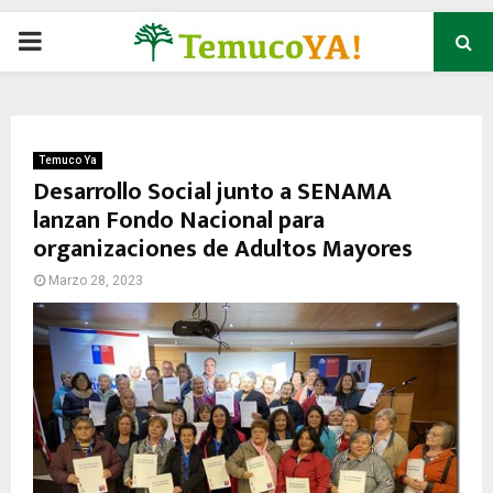
P
R
I
Temuco Ya
Desarrollo Social junto a SENAMA
lanzan Fondo Nacional para
M
organizaciones de Adultos Mayores
A
Marzo 28, 2023
R
Y
M