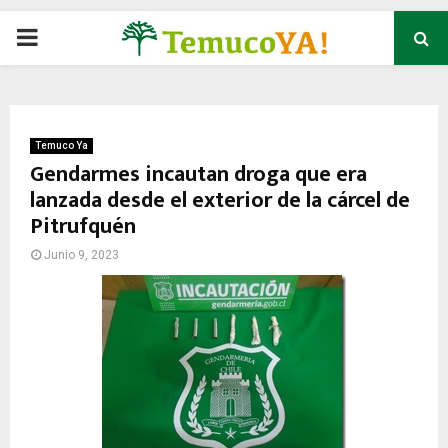
P
R
I
Temuco Ya
Gendarmes incautan droga que era
lanzada desde el exterior de la cárcel de
M
Pitrufquén
A
Junio 9, 2023
R
Y
M