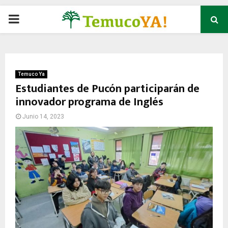
P
R
I
Temuco Ya
Estudiantes de Pucón participarán de
innovador programa de Inglés
M
Junio 14, 2023
A
R
Y
M