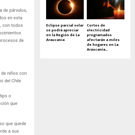
a de párvulos,
ados en esta
Eclipse parcial solar
Cortes de
s, con todos
se podrá apreciar
electricidad
nocimientos
en la Región de La
programados
Araucania
afectarán a miles
 procesos de
de hogares en La
Araucanía...
s de niños con
o del Chile
tips o
cción que
eso que quede
orde a sus