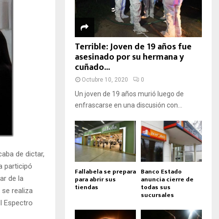
Terrible: Joven de 19 años fue
asesinado por su hermana y
cuñado...
Octubre 10, 2020
0
Un joven de 19 años murió luego de
enfrascarse en una discusión con...
caba de dictar,
 participó
Fallabela se prepara
Banco Estado
ar de la
para abrir sus
anuncia cierre de
tiendas
todas sus
 se realiza
sucursales
el Espectro