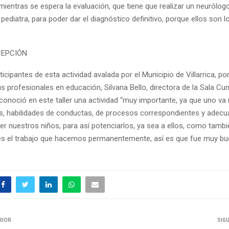
ientras se espera la evaluación, que tiene que realizar un neurólog
l pediatra, para poder dar el diagnóstico definitivo, porque ellos son l
.
CEPCIÓN
ticipantes de esta actividad avalada por el Municipio de Villarrica, p
s profesionales en educación, Silvana Bello, directora de la Sala Cu
conoció en este taller una actividad “muy importante, ya que uno va
, habilidades de conductas, de procesos correspondientes y adec
er nuestros niños, para así potenciarlos, ya sea a ellos, como tamb
 es el trabajo que hacemos permanentemente, así es que fue muy b
RIOR
SIG