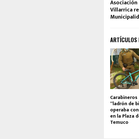
Asociación 
Villarrica 
Municipalid
ARTÍCULOS
Carabineros 
“ladrón de b
operaba con
en la Plaza 
Temuco