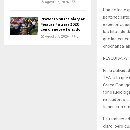
Agosto 7, 2026
0
Una de las exp
perteneciente
Proyecto busca alargar
Fiestas Patrias 2026
especial ocas
con un nuevo feriado
los hitos de 
Agosto 7, 2026
0
que las educa
enseñanza-apre
PESQUISA A 
En la activida
TEA, a lo que 
Crece Contigo
fonoaudióloga
indicadores q
tienen con su
La también ed
claro, pero c