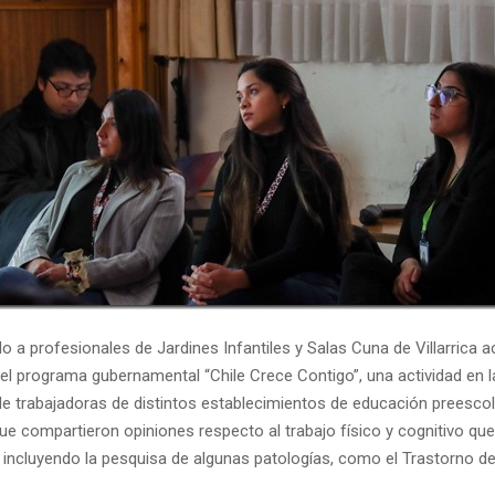
gido a profesionales de Jardines Infantiles y Salas Cuna de Villarrica a
el programa gubernamental “Chile Crece Contigo”, una actividad en la
de trabajadoras de distintos establecimientos de educación preescol
e compartieron opiniones respecto al trabajo físico y cognitivo que
, incluyendo la pesquisa de algunas patologías, como el Trastorno d