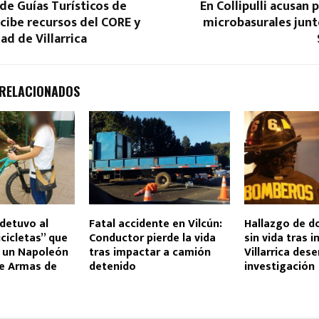
de Guías Turísticos de
En Collipulli acusan 
recibe recursos del CORE y
microbasurales junt
ad de Villarrica
 RELACIONADOS
detuvo al
Fatal accidente en Vilcún:
Hallazgo de d
icicletas” que
Conductor pierde la vida
sin vida tras 
 un Napoleón
tras impactar a camión
Villarrica des
de Armas de
detenido
investigación