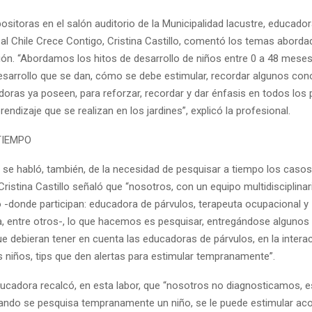
ositoras en el salón auditorio de la Municipalidad lacustre, educador
 al Chile Crece Contigo, Cristina Castillo, comentó los temas abord
ión. “Abordamos los hitos de desarrollo de niños entre 0 a 48 mese
desarrollo que se dan, cómo se debe estimular, recordar algunos co
doras ya poseen, para reforzar, recordar y dar énfasis en todos los
ndizaje que se realizan en los jardines”, explicó la profesional.
TIEMPO
d se habló, también, de la necesidad de pesquisar a tiempo los caso
Cristina Castillo señaló que “nosotros, con un equipo multidisciplinari
 -donde participan: educadora de párvulos, terapeuta ocupacional y
, entre otros-, lo que hacemos es pesquisar, entregándose algunos 
ue debieran tener en cuenta las educadoras de párvulos, en la intera
s niños, tips que den alertas para estimular tempranamente”.
ucadora recalcó, en esta labor, que “nosotros no diagnosticamos, 
uando se pesquisa tempranamente un niño, se le puede estimular ac