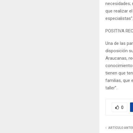
necesidades; m
que realizar e
especialistas”
POSITIVA RE
Una de las par
disposición su
Araucanas, re
conocimientos
tienen que ten
familias, que
taller”.
0
ARTÍCULO ANTE