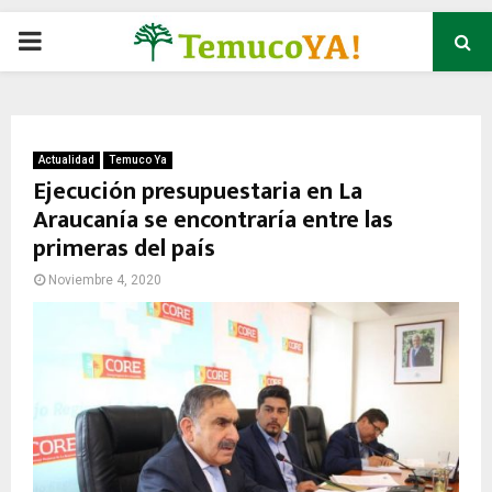
P
R
I
Actualidad
Temuco Ya
Ejecución presupuestaria en La
Araucanía se encontraría entre las
M
primeras del país
A
Noviembre 4, 2020
R
Y
M