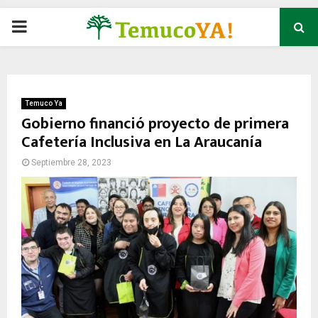
P
R
I
Temuco Ya
Gobierno financió proyecto de primera
Cafetería Inclusiva en La Araucanía
M
Septiembre 28, 2023
A
R
Y
M