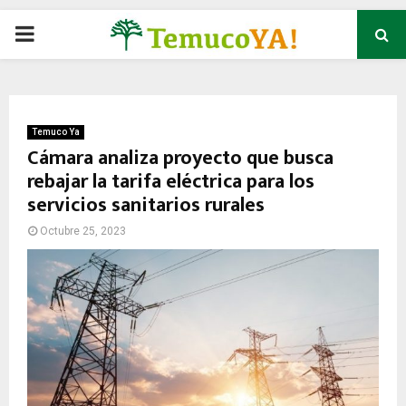
P
R
I
Temuco Ya
Cámara analiza proyecto que busca
rebajar la tarifa eléctrica para los
M
servicios sanitarios rurales
A
Octubre 25, 2023
R
Y
M