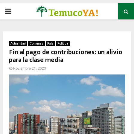
P
R
I
Actualidad
Comunas
País
Política
Fin al pago de contribuciones: un alivio
para la clase media
M
Noviembre 21, 2023
A
R
Y
M