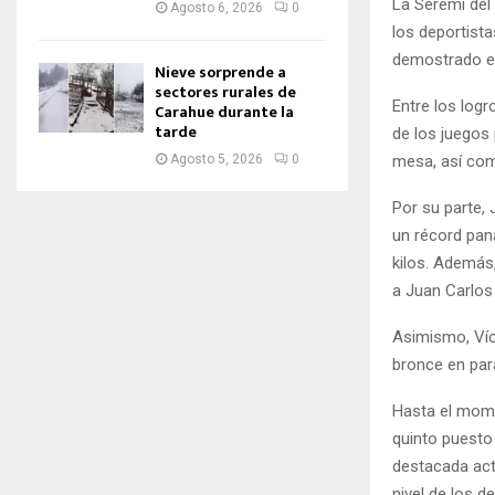
La Seremi del
Agosto 6, 2026
0
los deportist
demostrado en
Nieve sorprende a
sectores rurales de
Entre los log
Carahue durante la
tarde
de los juegos
mesa, así com
Agosto 5, 2026
0
Por su parte,
un récord pan
kilos. Además,
a Juan Carlos
Asimismo, Víc
bronce en para
Hasta el mome
quinto puesto
destacada act
nivel de los 