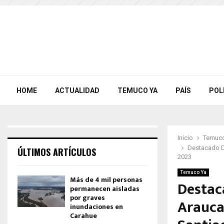
HOME
ACTUALIDAD
TEMUCO YA
PAÍS
POL
Inicio
Temuco
Destacado D
ÚLTIMOS ARTÍCULOS
2023
Temuco Ya
Más de 4 mil personas
Destac
permanecen aisladas
por graves
Arauca
inundaciones en
Carahue