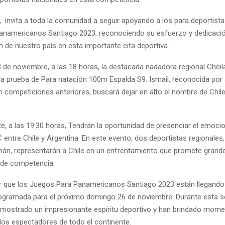
, invita a toda la comunidad a seguir apoyando a los para deportista
namericanos Santiago 2023, reconociendo su esfuerzo y dedicaci
 de nuestro país en esta importante cita deportiva.
 de noviembre, a las 18 horas, la destacada nadadora regional Cheil
la prueba de Para natación 100m Espalda S9. Ismail, reconocida por
competiciones anteriores, buscará dejar en alto el nombre de Chile
e, a las 19:30 horas, Tendrán la oportunidad de presenciar el emoci
C entre Chile y Argentina. En este evento, dos deportistas regionales
án, representarán a Chile en un enfrentamiento que promete gran
l de competencia.
 que los Juegos Para Panamericanos Santiago 2023 están llegando a
rogramada para el próximo domingo 26 de noviembre. Durante esta 
emostrado un impresionante espíritu deportivo y han brindado mom
 los espectadores de todo el continente.