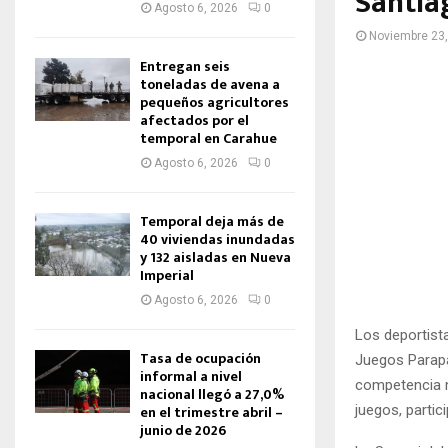
Santia
Agosto 6, 2026
0
Noviembre 23
Entregan seis
toneladas de avena a
pequeños agricultores
afectados por el
temporal en Carahue
Agosto 6, 2026
0
Temporal deja más de
40 viviendas inundadas
y 132 aisladas en Nueva
Imperial
Agosto 6, 2026
0
Los deportist
Tasa de ocupación
Juegos Parapa
informal a nivel
competencia m
nacional llegó a 27,0%
juegos, partic
en el trimestre abril –
junio de 2026