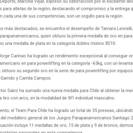
 Deporte, Marcela Vejar, expresó su satisfacción por el excelente 
as para atletas de la región, destacando el compromiso y la entrega 
 cada una de sus competencias, son un orgullo para la región.
ros más destacados, se encuentra el desempeño de Tamara Leonelli
 parapanamericanos, quien obtuvo la primera medalla de oro en para 
o una medalla de plata en la categoría dobles mixtos XD10.
 Jorge Carinao ha logrado un rendimiento excepcional al conseguir or
americano en para powerlifting en la categoría -65kg, con un levant
 obtuvo su segundo oro en la serie de para powerlifting por equipos
 Garrido y Camila Campos.
tor Sainz ha sumado una nueva medalla para Chile al obtener la med
 tiro con arco, en la modalidad de W1 individual masculino.
nto, el Team Para Chile ha logrado un total de 35 preseas, ubicándo
 del medallero general de los Juegos Parapanamericanos Santiago 2
uación incluye 11 medallas de oro, 15 de plata y 9 de bronce, demos
deportistas nacionales en esta competencia.