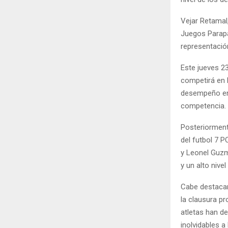
Vejar Retamal
Juegos Parapa
representación
Este jueves 23
competirá en 
desempeño en 
competencia.
Posteriorment
del futbol 7 P
y Leonel Guzm
y un alto nive
Cabe destacar
la clausura p
atletas han d
inolvidables a