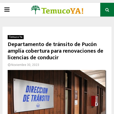
P
R
I
Temuco Ya
Departamento de tránsito de Pucón
amplía cobertura para renovaciones de
M
licencias de conducir
A
Noviembre 30, 2023
R
Y
M