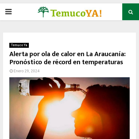
P
R
I
Temuco Ya
Alerta por ola de calor en La Araucanía:
Pronóstico de récord en temperaturas
M
Enero 29, 2024
A
R
Y
M