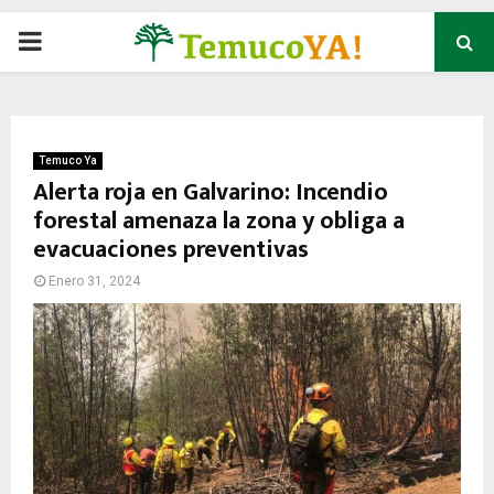
P
R
I
Temuco Ya
Alerta roja en Galvarino: Incendio
forestal amenaza la zona y obliga a
M
evacuaciones preventivas
A
Enero 31, 2024
R
Y
M