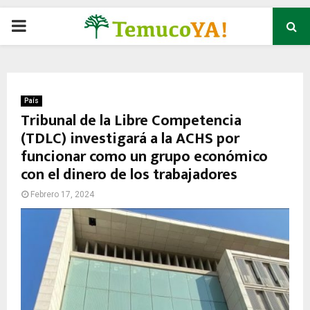
P
R
I
País
Tribunal de la Libre Competencia
(TDLC) investigará a la ACHS por
M
funcionar como un grupo económico
con el dinero de los trabajadores
A
Febrero 17, 2024
R
Y
M