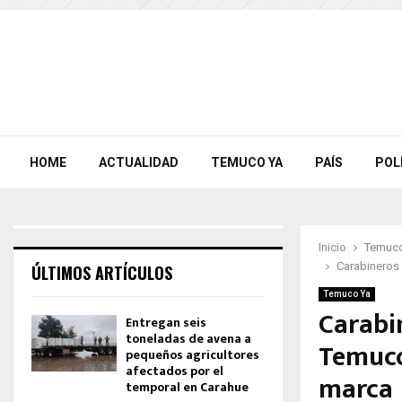
HOME
ACTUALIDAD
TEMUCO YA
PAÍS
POL
Inicio
Temuco
Carabineros 
ÚLTIMOS ARTÍCULOS
Temuco Ya
Carabin
Entregan seis
toneladas de avena a
Temuco
pequeños agricultores
afectados por el
marca
temporal en Carahue