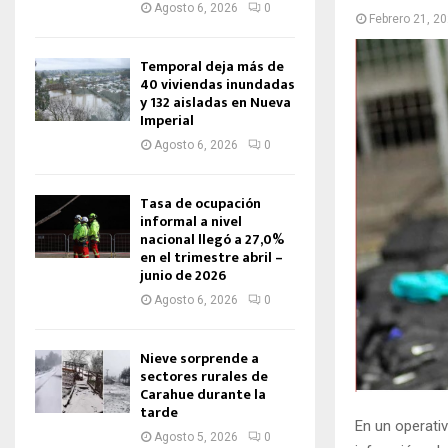
Agosto 6, 2026
0
Febrero 21, 2
Temporal deja más de
40 viviendas inundadas
y 132 aisladas en Nueva
Imperial
Agosto 6, 2026
0
Tasa de ocupación
informal a nivel
nacional llegó a 27,0%
en el trimestre abril –
junio de 2026
Agosto 6, 2026
0
Nieve sorprende a
sectores rurales de
Carahue durante la
tarde
En un operati
Agosto 5, 2026
0