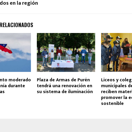
dos en la región
 RELACIONADOS
iento moderado
Plaza de Armas de Purén
Liceos y coleg
nía durante
tendrá una renovación en
municipales 
ias
su sistema de iluminación
reciben materi
promover la e
sostenible