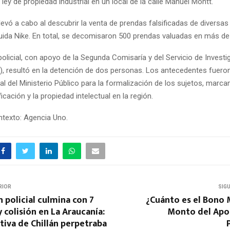
a ley de propiedad industrial en un local de la calle Manuel Montt.
levó a cabo al descubrir la venta de prendas falsificadas de diversa
luida Nike. En total, se decomisaron 500 prendas valuadas en más de
policial, con apoyo de la Segunda Comisaría y del Servicio de Invest
P), resultó en la detención de dos personas. Los antecedentes fuero
cal del Ministerio Público para la formalización de los sujetos, marc
ficación y la propiedad intelectual en la región.
texto: Agencia Uno.
RIOR
SIG
 policial culmina con 7
¿Cuánto es el Bono 
 colisión en La Araucanía:
Monto del Apor
tiva de Chillán perpetraba