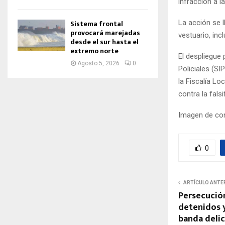
infracción a l
Sistema frontal
La acción se l
provocará marejadas
vestuario, inc
desde el sur hasta el
extremo norte
El despliegue 
Agosto 5, 2026
0
Policiales (SI
la Fiscalía Lo
contra la falsi
Imagen de con
0
ARTÍCULO ANTE
Persecución
detenidos y
banda delic