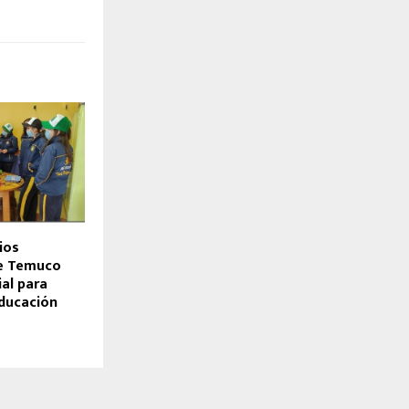
ios
de Temuco
al para
ducación