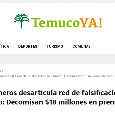
ÍTICA
DEPORTES
TURISMO
COMUNAS
 Ya
desarticula red de falsificación en Temuco: Decomisan $18 millones en pren
eros desarticula red de falsificac
: Decomisan $18 millones en pren