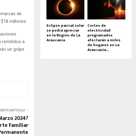
s marcas de
 $18 millones.
Eclipse parcial solar
Cortes de
se podrá apreciar
electricidad
igaciones
en la Región de La
programados
Araucania
afectarán a miles
n remitidos a
de hogares en La
Araucanía...
ando un golpe
UIENTE ARTÍCULO
Marzo 2024?
te Familiar
Permanente