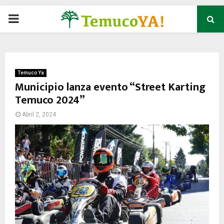
P
R
I
Temuco Ya
Municipio lanza evento “Street Karting
Temuco 2024”
M
Abril 2, 2024
A
R
Y
M