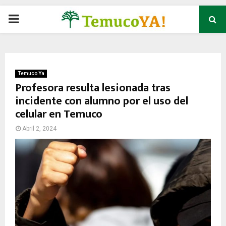
P
R
I
Temuco Ya
Profesora resulta lesionada tras
incidente con alumno por el uso del
M
celular en Temuco
A
Abril 2, 2024
R
Y
M