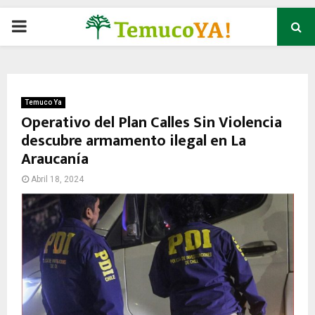
P
R
I
Temuco Ya
Operativo del Plan Calles Sin Violencia
descubre armamento ilegal en La
M
Araucanía
A
Abril 18, 2024
R
Y
M