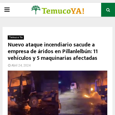
P
R
I
Temuco Ya
Nuevo ataque incendiario sacude a
empresa de áridos en Pillanlelbún: 11
M
vehículos y 5 maquinarias afectadas
A
Abril 24, 2024
R
Y
M