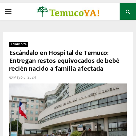
P
R
I
Temuco Ya
Escándalo en Hospital de Temuco:
Entregan restos equivocados de bebé
M
recién nacido a familia afectada
A
Mayo 6, 2024
R
Y
M