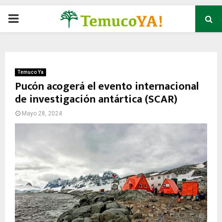
P
R
I
Temuco Ya
Pucón acogerá el evento internacional
de investigación antártica (SCAR)
M
Mayo 28, 2024
A
R
Y
M