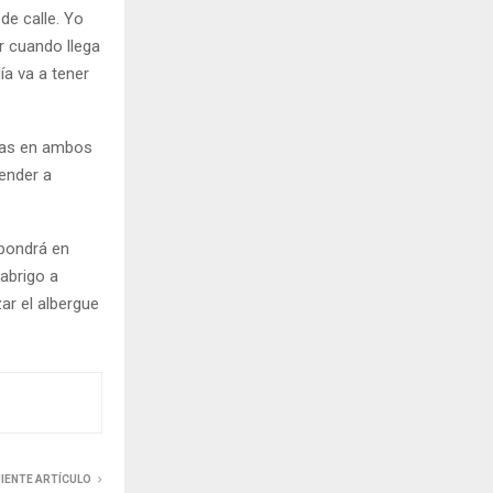
de calle. Yo
r cuando llega
ía va a tener
has en ambos
tender a
 pondrá en
 abrigo a
ar el albergue
UIENTE ARTÍCULO