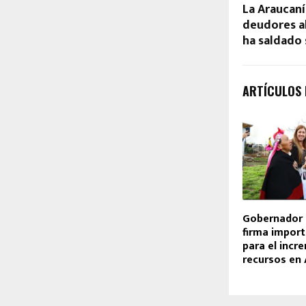
La Araucaní
deudores a
ha saldado
ARTÍCULOS
Gobernador 
firma impor
para el incr
recursos en 