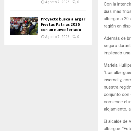
Agosto 7, 2026
0
Con la intenci
días más fríos
Proyecto busca alargar
albergar a 20 
Fiestas Patrias 2026
región en disp
con un nuevo feriado
Agosto 7, 2026
0
Además de bri
seguro durante
implicado una 
Mariela Huilli
“Los albergues
invernal y, c
nuestra región
conjunto con 
comience el i
alojamiento, a
El alcalde de 
albergue: “Es