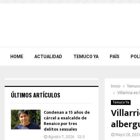
HOME
ACTUALIDAD
TEMUCO YA
PAÍS
POL
Inicio
Temuco
Villarrica e
ÚLTIMOS ARTÍCULOS
Temuco Ya
Villar
Condenan a 15 años de
cárcel a exalcalde de
alberg
Renaico por tres
delitos sexuales
Mayo 28, 202
Agosto 7, 2026
0