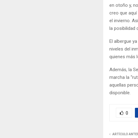
en otoño y, n
creo que aquí
el invierno. A
la posibilidad
El albergue y
niveles del in
quienes más l
Además, la Se
marcha la “rut
aquellas perso
disponible.
0
ARTÍCULO ANTE