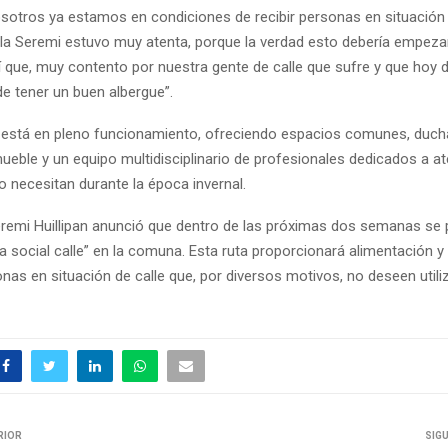
osotros ya estamos en condiciones de recibir personas en situación 
 la Seremi estuvo muy atenta, porque la verdad esto debería empeza
sí que, muy contento por nuestra gente de calle que sufre y que hoy d
 de tener un buen albergue”.
a está en pleno funcionamiento, ofreciendo espacios comunes, duc
mueble y un equipo multidisciplinario de profesionales dedicados a a
o necesitan durante la época invernal.
remi Huillipan anunció que dentro de las próximas dos semanas se
a social calle” en la comuna. Esta ruta proporcionará alimentación y
nas en situación de calle que, por diversos motivos, no deseen utiliz
RIOR
SIG