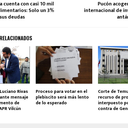
a cuenta con casi 10 mil
Pucón acoger
limentarios: Solo un 3%
internacional de i
 sus deudas
antá
 RELACIONADOS
Luciano Rivas
Proceso para votar en el
Corte de Tem
tante mensaje
plebiscito será más lento
recurso de pr
emento de
de lo esperado
interpuesto p
APR Vilcún
contra de Ge