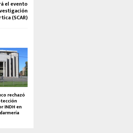
á el evento
nvestigación
rtica (SCAR)
uco rechazó
otección
or INDH en
ndarmería