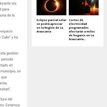
durante los
d para
muna de la
Eclipse parcial solar
Cortes de
se podrá apreciar
electricidad
en la Región de La
programados
Araucania
afectarán a miles
 espacio
de hogares en La
 Calle” y ha
Araucanía...
esta gestión:
l periodo
ntado en
 municipio, en
s que
ente,
sitan”.
tura del
erno. Estamos