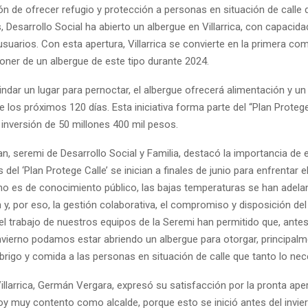
ón de ofrecer refugio y protección a personas en situación de calle 
, Desarrollo Social ha abierto un albergue en Villarrica, con capacida
usuarios. Con esta apertura, Villarrica se convierte en la primera co
oner de un albergue de este tipo durante 2024.
ndar un lugar para pernoctar, el albergue ofrecerá alimentación y un
 los próximos 120 días. Esta iniciativa forma parte del “Plan Protege
inversión de 50 millones 400 mil pesos.
pan, seremi de Desarrollo Social y Familia, destacó la importancia de 
 del ‘Plan Protege Calle’ se inician a finales de junio para enfrentar e
omo es de conocimiento público, las bajas temperaturas se han adela
 y, por eso, la gestión colaborativa, el compromiso y disposición del
el trabajo de nuestros equipos de la Seremi han permitido que, ante
nvierno podamos estar abriendo un albergue para otorgar, principalm
brigo y comida a las personas en situación de calle que tanto lo nece
Villarrica, Germán Vergara, expresó su satisfacción por la pronta aper
toy muy contento como alcalde, porque esto se inició antes del invi