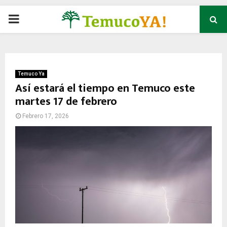
P
R
I
Temuco Ya
Así estará el tiempo en Temuco este
martes 17 de febrero
M
Febrero 17, 2026
A
R
Y
M