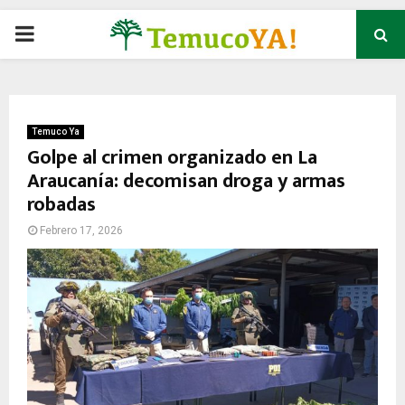
P
R
I
Temuco Ya
Golpe al crimen organizado en La
Araucanía: decomisan droga y armas
M
robadas
A
Febrero 17, 2026
R
Y
M