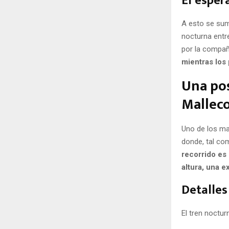
El esper
A esto se suma
nocturna entr
por la compañ
mientras los
Una pos
Mallec
Uno de los may
donde, tal co
recorrido es
altura, una ex
Detalles 
El tren noctur