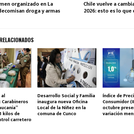
imen organizado en La
Chile vuelve a cambia
 decomisan droga y armas
2026: esto es lo que
 RELACIONADOS
 al
Desarrollo Social y Familia
Índice de Preci
: Carabineros
inaugura nueva Oficina
Consumidor (I
aucanía”
Local de la Niñez en la
octubre prese
 kilos de
comuna de Cunco
variación men
trol carretero