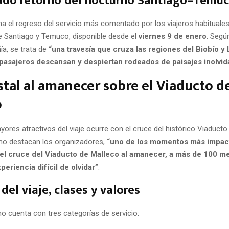
ado retorno del nocturno Santiago–Temu
 el regreso del servicio más comentado por los viajeros habituales:
e Santiago y Temuco, disponible desde el
viernes 9 de enero
. Segú
ía, se trata de
“una travesía que cruza las regiones del Biobío y
 pasajeros descansan y despiertan rodeados de paisajes inolvid
tal al amanecer sobre el Viaducto d
o
ores atractivos del viaje ocurre con el cruce del histórico Viaducto 
mo destacan los organizadores,
“uno de los momentos más impac
 el cruce del Viaducto de Malleco al amanecer, a más de 100 m
periencia difícil de olvidar”
.
del viaje, clases y valores
no cuenta con tres categorías de servicio: