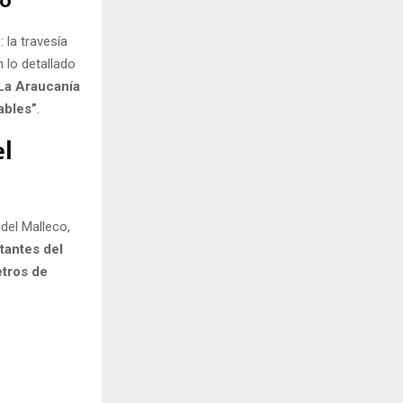
co
 la travesía
n lo detallado
 La Araucanía
ables”
.
el
del Malleco,
tantes del
etros de