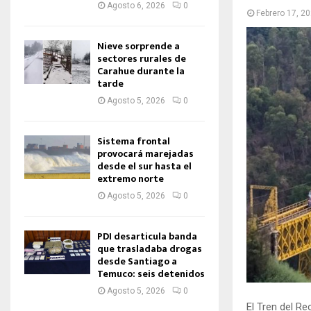
Agosto 6, 2026
0
Febrero 17, 2
Nieve sorprende a
sectores rurales de
Carahue durante la
tarde
Agosto 5, 2026
0
Sistema frontal
provocará marejadas
desde el sur hasta el
extremo norte
Agosto 5, 2026
0
PDI desarticula banda
que trasladaba drogas
desde Santiago a
Temuco: seis detenidos
Agosto 5, 2026
0
El Tren del R