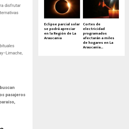
a disfrutar
ternativas
Eclipse parcial solar
Cortes de
se podrá apreciar
electricidad
en la Región de La
programados
Araucania
afectarán a miles
de hogares en La
bituales
Araucanía...
lay–Limache,
 buscan
los pasajeros
paraíso,