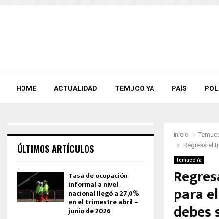
HOME
ACTUALIDAD
TEMUCO YA
PAÍS
POL
Inicio
Temuco
Regresa el t
ÚLTIMOS ARTÍCULOS
Temuco Ya
Regres
Tasa de ocupación
informal a nivel
para el
nacional llegó a 27,0%
en el trimestre abril –
debes 
junio de 2026