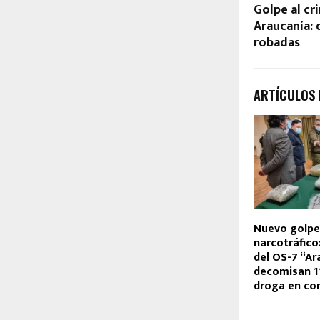
Golpe al cr
Araucanía:
robadas
ARTÍCULOS
Nuevo golpe
narcotráfico
del OS-7 “Ar
decomisan 11
droga en con