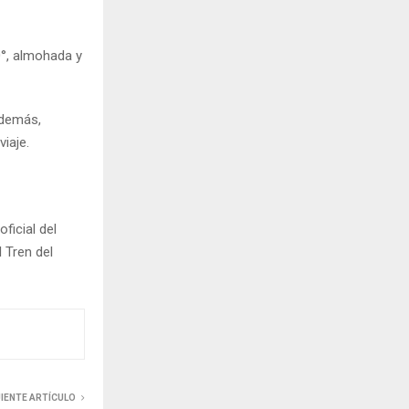
0°, almohada y
Además,
viaje.
ficial del
l Tren del
UIENTE ARTÍCULO