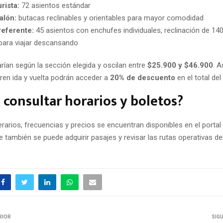
rista:
72 asientos estándar
alón:
butacas reclinables y orientables para mayor comodidad
referente:
45 asientos con enchufes individuales, reclinación de 14
para viajar descansando
rían según la sección elegida y oscilan entre
$25.900 y $46.900
. 
en ida y vuelta podrán acceder a
20% de descuento
en el total del 
consultar horarios y boletos?
erarios, frecuencias y precios se encuentran disponibles en el portal o
e también se puede adquirir pasajes y revisar las rutas operativas de
RIOR
SIG