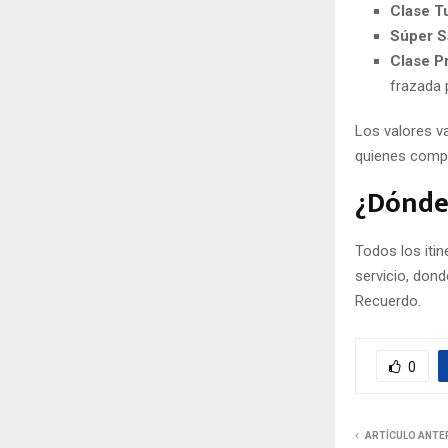
Clase Tu
Súper S
Clase P
frazada 
Los valores va
quienes compr
¿Dónde 
Todos los itin
servicio, dond
Recuerdo.
0
ARTÍCULO ANTE