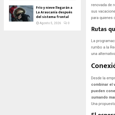
renovada de r
Frío y nieve llegarán a
sus vacaciones
La Araucanía después
del sistema frontal
para quienes 
Agosto 5, 2026
0
Rutas qu
La programac
rumbo a la Re
una alternativ
Conexió
Desde la empr
combinar el v
pueden conec
sumando mar,
Una propuesta 