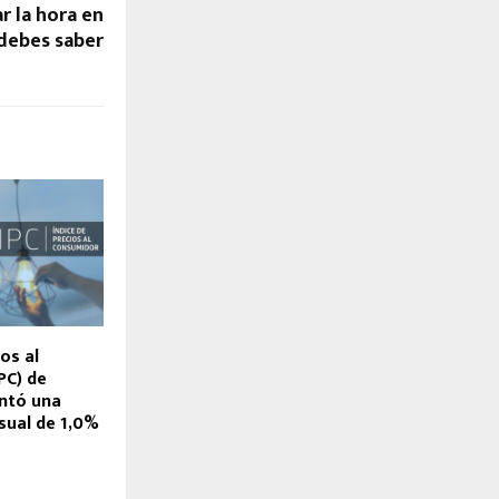
r la hora en
 debes saber
os al
PC) de
ntó una
sual de 1,0%