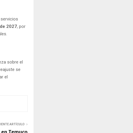
 servicios
de 2027
, por
les.
eza sobre el
reajuste se
r el
UIENTE ARTÍCULO
o en Temuco