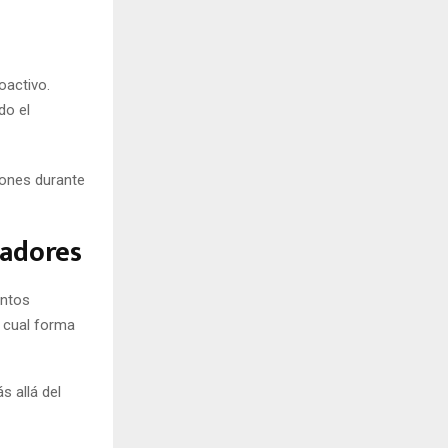
oactivo.
do el
iones durante
jadores
intos
l cual forma
s allá del