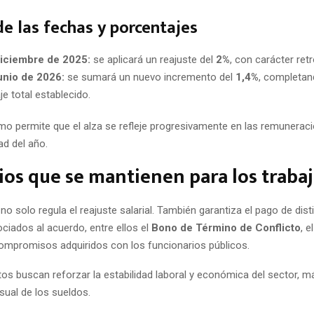
de las fechas y porcentajes
iciembre de 2025:
se aplicará un reajuste del
2%
, con carácter retr
unio de 2026:
se sumará un nuevo incremento del
1,4%
, completan
je total establecido.
o permite que el alza se refleje progresivamente en las remunerac
ad del año.
ios que se mantienen para los traba
no solo regula el reajuste salarial. También garantiza el pago de dist
ciados al acuerdo, entre ellos el
Bono de Término de Conflicto
, e
compromisos adquiridos con los funcionarios públicos.
s buscan reforzar la estabilidad laboral y económica del sector, má
ual de los sueldos.