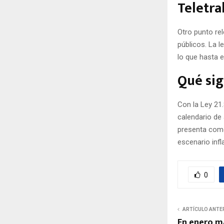
Teletra
Otro punto rel
públicos. La 
lo que hasta 
Qué sig
Con la Ley 21.
calendario de 
presenta como
escenario infl
0
ARTÍCULO ANTE
En enero má