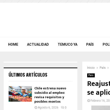
HOME
ACTUALIDAD
TEMUCO YA
PAÍS
POL
Inicio
País
ÚLTIMOS ARTÍCULOS
País
Reajust
Chile estrena nuevo
se apl
subsidio al empleo:
revisa requisitos y
posibles montos
Febrero 16, 2
Agosto 6, 2026
0