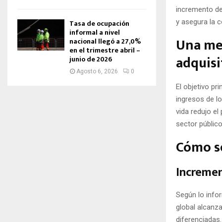
incremento de
y asegura la c
Tasa de ocupación
informal a nivel
Una med
nacional llegó a 27,0%
en el trimestre abril –
adquisi
junio de 2026
Agosto 6, 2026
0
El objetivo pr
ingresos de lo
vida redujo el
sector público
Cómo se
Incremen
Según lo info
global alcanz
diferenciadas.