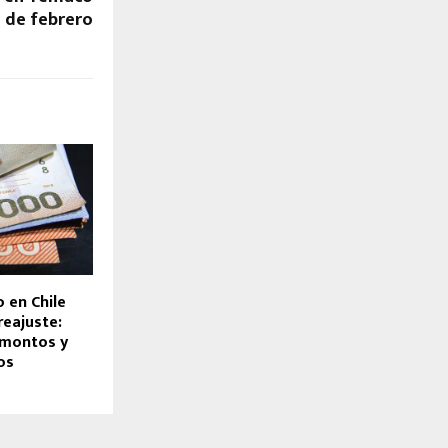
 de febrero
 en Chile
reajuste:
 montos y
os