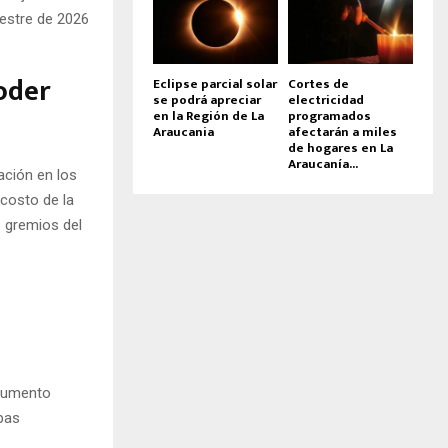
estre de 2026
oder
Eclipse parcial solar
Cortes de
se podrá apreciar
electricidad
en la Región de La
programados
Araucania
afectarán a miles
de hogares en La
Araucanía...
ación en los
 costo de la
s gremios del
 aumento
apas