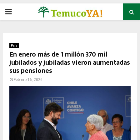
P
R
I
País
En enero más de 1 millón 370 mil
jubilados y jubiladas vieron aumentadas
M
sus pensiones
A
Febrero 16, 2026
R
Y
M