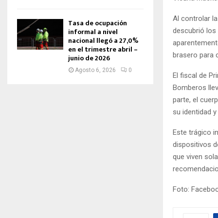
Al controlar l
Tasa de ocupación
informal a nivel
descubrió los
nacional llegó a 27,0%
aparentemente 
en el trimestre abril –
brasero para c
junio de 2026
Agosto 6, 2026
0
El fiscal de 
Bomberos lleva
parte, el cuer
su identidad y
Este trágico i
dispositivos 
que viven sola
recomendacion
Foto: Facebo