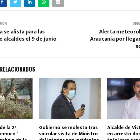
RIOR
SIG
 se alista para las
Alerta meteorol
e alcaldes el 9 de junio
Araucanía por llega
e
 RELACIONADOS
de la 2ª
Gobierno se molesta tras
Alcalde de Vic
Temuco”
vincular visita de Ministro
en arresto dom