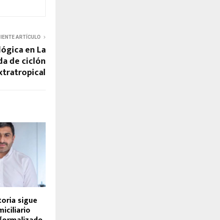
UIENTE ARTÍCULO
ógica en La
da de ciclón
xtratropical
toria sigue
iciliario