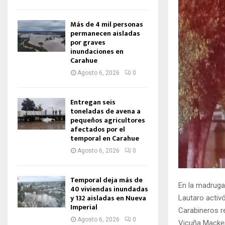
Más de 4 mil personas
permanecen aisladas
por graves
inundaciones en
Carahue
Agosto 6, 2026
0
Entregan seis
toneladas de avena a
pequeños agricultores
afectados por el
temporal en Carahue
Agosto 6, 2026
0
Temporal deja más de
En la madruga
40 viviendas inundadas
y 132 aisladas en Nueva
Lautaro activ
Imperial
Carabineros re
Agosto 6, 2026
0
Vicuña Macken