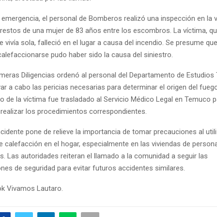
a emergencia, el personal de Bomberos realizó una inspección en la v
 restos de una mujer de 83 años entre los escombros. La víctima, qu
vivía sola, falleció en el lugar a causa del incendio. Se presume qu
alefaccionarse pudo haber sido la causa del siniestro.
Primeras Diligencias ordenó al personal del Departamento de Estudios
r a cabo las pericias necesarias para determinar el origen del fueg
po de la víctima fue trasladado al Servicio Médico Legal en Temuco 
 realizar los procedimientos correspondientes.
ncidente pone de relieve la importancia de tomar precauciones al util
de calefacción en el hogar, especialmente en las viviendas de perso
s. Las autoridades reiteran el llamado a la comunidad a seguir las
es de seguridad para evitar futuros accidentes similares.
ok Vivamos Lautaro.