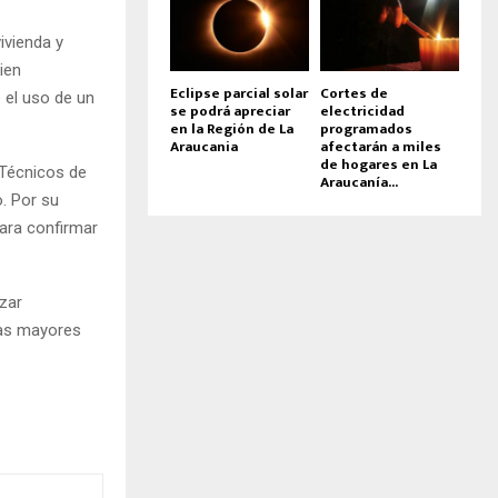
ivienda y
ien
Eclipse parcial solar
Cortes de
e el uso de un
se podrá apreciar
electricidad
en la Región de La
programados
Araucania
afectarán a miles
de hogares en La
 Técnicos de
Araucanía...
o. Por su
para confirmar
izar
nas mayores