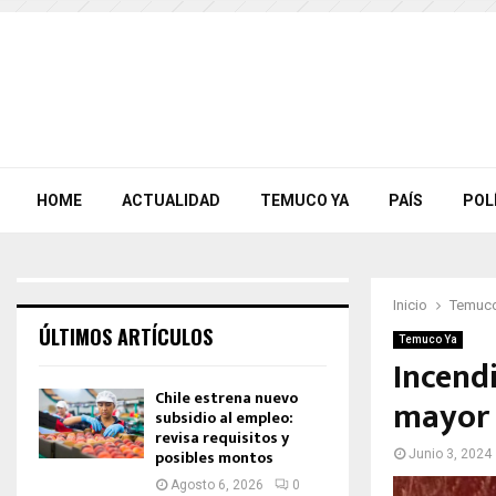
HOME
ACTUALIDAD
TEMUCO YA
PAÍS
POL
Inicio
Temuco
ÚLTIMOS ARTÍCULOS
Temuco Ya
Incend
Chile estrena nuevo
mayor
subsidio al empleo:
revisa requisitos y
posibles montos
Junio 3, 2024
Agosto 6, 2026
0