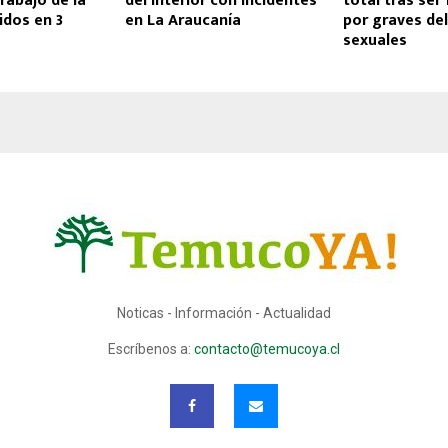
trabajo de la
del Interior con incidentes
total tras ser
idos en 3
en La Araucanía
por graves del
sexuales
Noticas - Información - Actualidad
Escríbenos a:
contacto@temucoya.cl