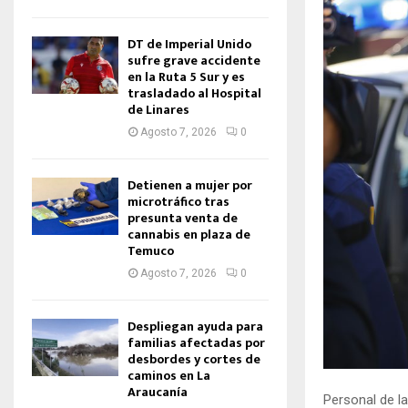
DT de Imperial Unido
sufre grave accidente
en la Ruta 5 Sur y es
trasladado al Hospital
de Linares
Agosto 7, 2026
0
Detienen a mujer por
microtráfico tras
presunta venta de
cannabis en plaza de
Temuco
Agosto 7, 2026
0
Despliegan ayuda para
familias afectadas por
desbordes y cortes de
caminos en La
Araucanía
Personal de la