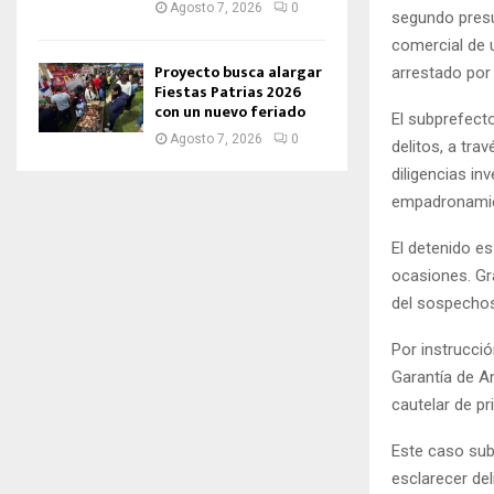
Agosto 7, 2026
0
segundo presu
comercial de 
Proyecto busca alargar
arrestado por
Fiestas Patrias 2026
con un nuevo feriado
El subprefecto
Agosto 7, 2026
0
delitos, a tra
diligencias in
empadronamien
El detenido e
ocasiones. Gra
del sospecho
Por instrucció
Garantía de A
cautelar de pr
Este caso sub
esclarecer del