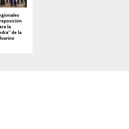
egionales
reposición
ara la
edra” de la
lvarino