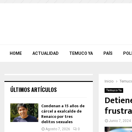
HOME
ACTUALIDAD
TEMUCO YA
PAÍS
POL
Inicio
Temuco
ÚLTIMOS ARTÍCULOS
Temuco Ya
Detien
Condenan a 15 años de
frustr
cárcel a exalcalde de
Renaico por tres
delitos sexuales
Junio 7, 2024
Agosto 7, 2026
0