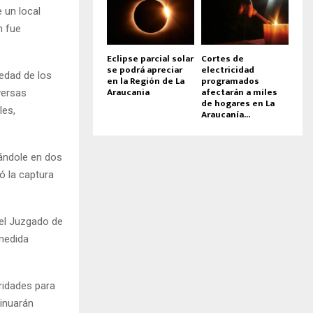
 un local
n fue
Eclipse parcial solar
Cortes de
se podrá apreciar
electricidad
vedad de los
en la Región de La
programados
Araucania
afectarán a miles
versas
de hogares en La
les,
Araucanía...
rándole en dos
ró la captura
del Juzgado de
 medida
ridades para
tinuarán