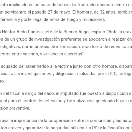
nto implicado en un caso de homicidio frustrado ocurrido dentro de
un servicentro el pasado 27 de mayo. El hombre, de 32 años, tambié
 tenencia y porte ilegal de arma de fuego y municiones.
 Héctor Aedo Pantoja, jefe de la Bricrim Angol, explicó: “Ante la gra
vés de un grupo de investigación preferente se abocaron a realizar di
vestigativas, como análisis de información, monitoreo de redes socia
tos entre vecinos, y vigilancias discretas”.
s acusado de haber herido a la víctima junto con otro hombre, dispa
cias a las investigaciones y diligencias realizadas por la PDI, se log
so.
n del fiscal a cargo del caso, el imputado fue puesto a disposición 
ngol para el control de detención y formalización, quedando bajo la
isión preventiva.
raya la importancia de la cooperación entre la comunidad y las auto
itos graves y garantizar la seguridad pública. La PDI y la Fiscalía con