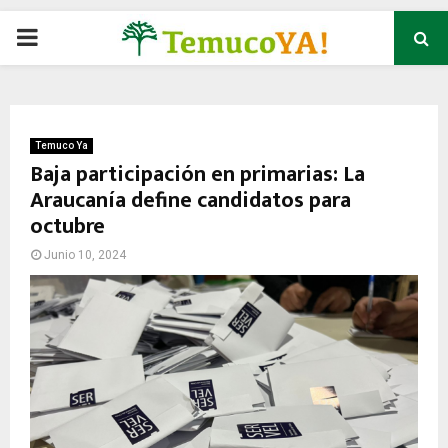
P
R
I
Temuco Ya
Baja participación en primarias: La
Araucanía define candidatos para
M
octubre
A
Junio 10, 2024
R
Y
M