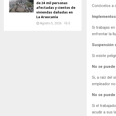
de 24 mil personas
Conócelos a c
afectadas y cientos de
viviendas dañadas en
La Araucanía
Implementos 
Agosto 5, 2026
0
Si trabajas e
enfrentar la llu
Suspensión d
Si existe peli
No se puede 
Si, a raíz del
empleador no 
No se puede d
Si el trabajad
acudir a sus 