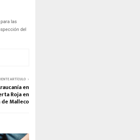
 para las
nspección del
UIENTE ARTÍCULO
raucanía en
erta Roja en
a de Malleco