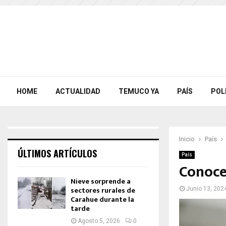
HOME
ACTUALIDAD
TEMUCO YA
PAÍS
POL
Inicio
País
ÚLTIMOS ARTÍCULOS
País
Conoce 
Nieve sorprende a
sectores rurales de
Junio 13, 202
Carahue durante la
tarde
Agosto 5, 2026
0