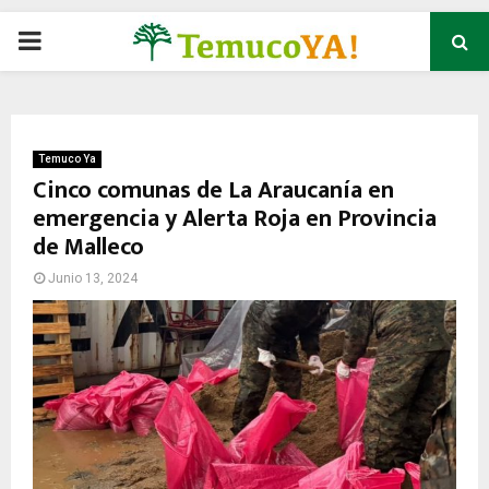
P
R
I
Temuco Ya
Cinco comunas de La Araucanía en
emergencia y Alerta Roja en Provincia
M
de Malleco
A
Junio 13, 2024
R
Y
M