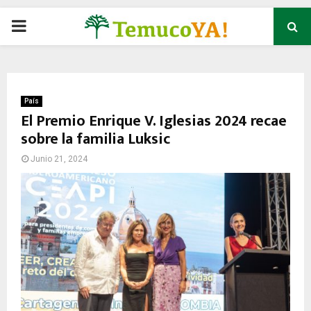
P
R
I
País
El Premio Enrique V. Iglesias 2024 recae
sobre la familia Luksic
M
Junio 21, 2024
A
R
Y
M