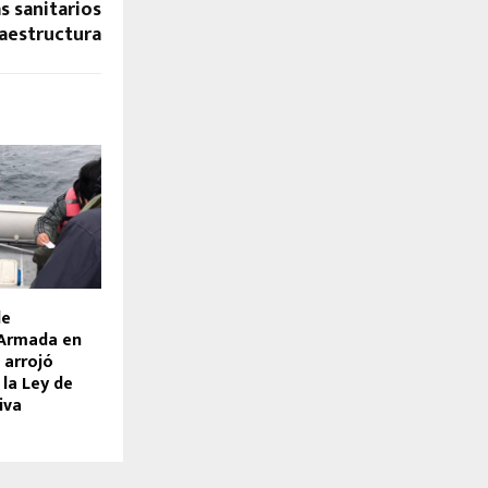
 sanitarios
raestructura
de
 Armada en
 arrojó
 la Ley de
iva