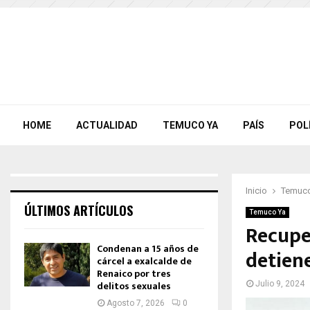
HOME
ACTUALIDAD
TEMUCO YA
PAÍS
POL
Inicio
Temuco
ÚLTIMOS ARTÍCULOS
Temuco Ya
Recupe
Condenan a 15 años de
detien
cárcel a exalcalde de
Renaico por tres
delitos sexuales
Julio 9, 2024
Agosto 7, 2026
0