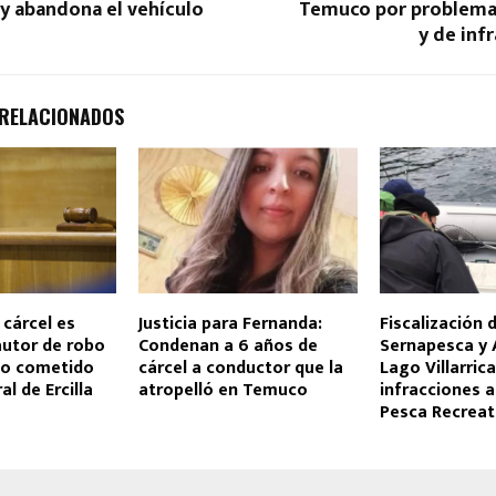
y abandona el vehículo
Temuco por problemas
y de inf
 RELACIONADOS
 cárcel es
Justicia para Fernanda:
Fiscalización 
utor de robo
Condenan a 6 años de
Sernapesca y
io cometido
cárcel a conductor que la
Lago Villarrica
al de Ercilla
atropelló en Temuco
infracciones a
Pesca Recreat