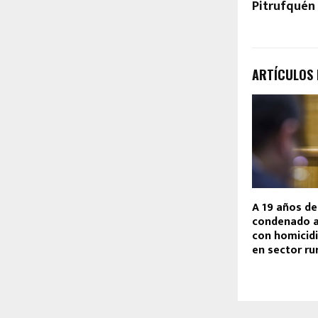
Pitrufquén 
ARTÍCULOS
A 19 años de
condenado a
con homicid
en sector rur