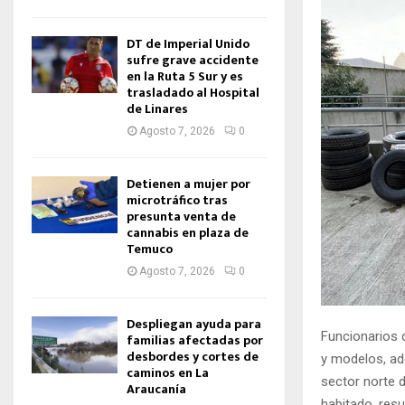
DT de Imperial Unido
sufre grave accidente
en la Ruta 5 Sur y es
trasladado al Hospital
de Linares
Agosto 7, 2026
0
Detienen a mujer por
microtráfico tras
presunta venta de
cannabis en plaza de
Temuco
Agosto 7, 2026
0
Despliegan ayuda para
Funcionarios 
familias afectadas por
desbordes y cortes de
y modelos, ad
caminos en La
sector norte d
Araucanía
habitado, resu