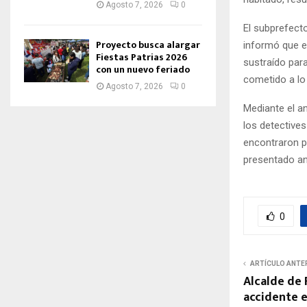
Agosto 7, 2026
0
El subprefect
Proyecto busca alargar
informó que e
Fiestas Patrias 2026
sustraído par
con un nuevo feriado
cometido a lo
Agosto 7, 2026
0
Mediante el an
los detectives
encontraron p
presentado an
0
ARTÍCULO ANTE
Alcalde de 
accidente e