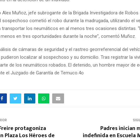
o Alex Muñoz, jefe subrogante de la Brigada Investigadora de Robos (
l sospechoso cometió el robo durante la madrugada, utilizando el v
a transportar los neumáticos en al menos tres ocasiones distintas. “
 menos en tres oportunidades durante la noche”, comentó Muñoz.
álisis de cámaras de seguridad y el rastreo georreferencial del vehí
 pudieron localizar al sospechoso y su domicilio. Tras registrar la viv
arte de los neumáticos robados. El detenido, un hombre mayor de e
te el Juzgado de Garantía de Temuco.4o
RIOR
SIG
Freire protagoniza
Padres inician 
n Plaza Los Héroes de
indefinida en Escuela 