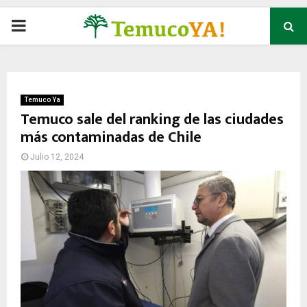
P
R
I
Temuco Ya
Temuco sale del ranking de las ciudades
más contaminadas de Chile
M
Julio 12, 2024
A
R
Y
M