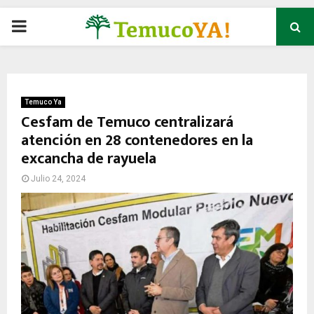
P
R
I
Temuco Ya
Cesfam de Temuco centralizará
atención en 28 contenedores en la
M
excancha de rayuela
A
Julio 24, 2024
R
Y
M