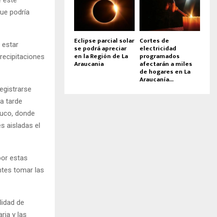
ue podría
Eclipse parcial solar
Cortes de
 estar
se podrá apreciar
electricidad
en la Región de La
programados
recipitaciones
Araucania
afectarán a miles
de hogares en La
Araucanía...
egistrarse
a tarde
muco, donde
s aisladas el
por estas
ntes tomar las
lidad de
ria y las