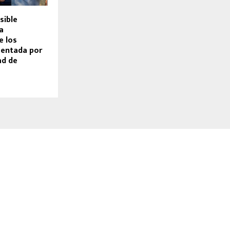
sible
a
e los
sentada por
ad de