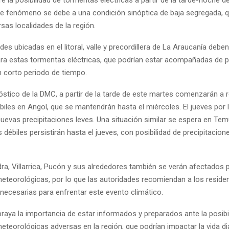
te fenómeno se debe a una condición sinóptica de baja segregada, q
rsas localidades de la región.
s ubicadas en el litoral, valle y precordillera de La Araucanía deben
ra estas tormentas eléctricas, que podrían estar acompañadas de p
n corto periodo de tiempo.
óstico de la DMC, a partir de la tarde de este martes comenzarán a r
iles en Angol, que se mantendrán hasta el miércoles. El jueves por l
nuevas precipitaciones leves. Una situación similar se espera en Te
débiles persistirán hasta el jueves, con posibilidad de precipitacione
ra, Villarrica, Pucón y sus alrededores también se verán afectados 
eteorológicas, por lo que las autoridades recomiendan a los reside
necesarias para enfrentar este evento climático.
raya la importancia de estar informados y preparados ante la posibi
teorológicas adversas en la región, que podrían impactar la vida dia