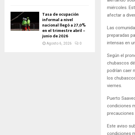
miércoles. Es
Tasa de ocupación
afectar a dive
informal a nivel
nacional llegó a 27,0%
Las comunidade
en el trimestre abril –
preparadas pa
junio de 2026
intensas en u
Agosto 6, 2026
0
Según el pron
chubascos déb
podrían caer 
los chubascos 
viernes.
Puerto Saaved
condiciones m
precauciones 
Este aviso sub
condiciones me