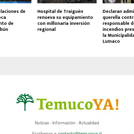
laciones de
Hospital de Traiguén
Declaran admi
oca
renueva su equipamiento
querella contr
nto de
con millonaria inversión
responsable d
sbún
regional
incendios pre
la Municipalid
Lumaco
Noticas - Información - Actualidad
Escríbenos a:
contacto@temucoya.cl