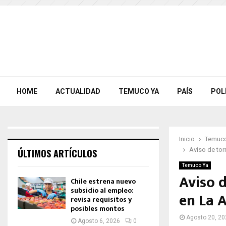
HOME
ACTUALIDAD
TEMUCO YA
PAÍS
POL
Inicio
Temuco
Aviso de tor
ÚLTIMOS ARTÍCULOS
Temuco Ya
Aviso d
Chile estrena nuevo
subsidio al empleo:
en La 
revisa requisitos y
posibles montos
Agosto 20, 20
Agosto 6, 2026
0