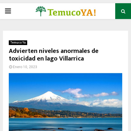
P
R
I
Temuco Ya
Advierten niveles anormales de
toxicidad en lago Villarrica
M
Enero 10, 2023
A
R
Y
M