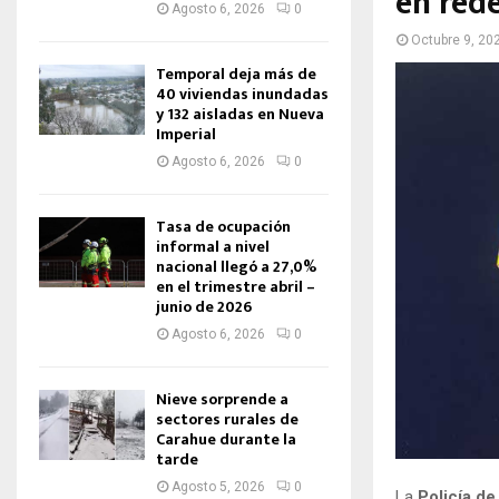
en rede
Agosto 6, 2026
0
Octubre 9, 20
Temporal deja más de
40 viviendas inundadas
y 132 aisladas en Nueva
Imperial
Agosto 6, 2026
0
Tasa de ocupación
informal a nivel
nacional llegó a 27,0%
en el trimestre abril –
junio de 2026
Agosto 6, 2026
0
Nieve sorprende a
sectores rurales de
Carahue durante la
tarde
Agosto 5, 2026
0
La
Policía de