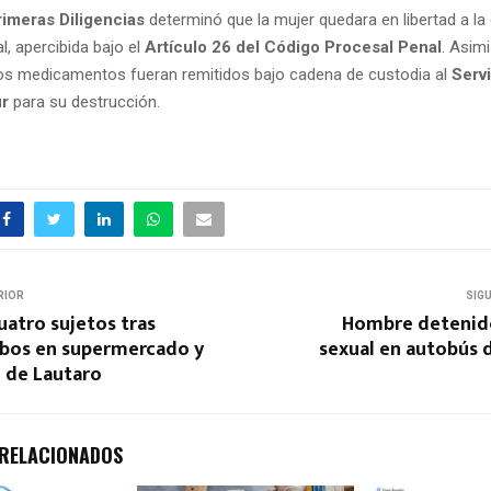
rimeras Diligencias
determinó que la mujer quedara en libertad a la
l, apercibida bajo el
Artículo 26 del Código Procesal Penal
. Asim
los medicamentos fueran remitidos bajo cadena de custodia al
Serv
ur
para su destrucción.
RIOR
SIG
uatro sujetos tras
Hombre detenid
bos en supermercado y
sexual en autobús 
 de Lautaro
 RELACIONADOS