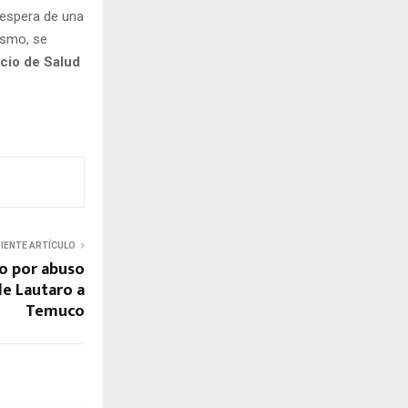
 espera de una
ismo, se
icio de Salud
UIENTE ARTÍCULO
o por abuso
de Lautaro a
Temuco