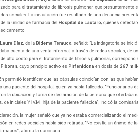
ilizado para el tratamiento de fibrosis pulmonar, que presuntamente 
edes sociales. La incautación fue resultado de una denuncia present
 de la unidad de farmacia del
Hospital de Lautaro
, quienes detectar
medicamento.
 Laura Díaz
, de la
Bidema Temuco
, señaló: “La indagatoria se inici
daba cuenta de una venta informal, a través de redes sociales, de u
e alto costo para el tratamiento de fibrosis pulmonar, correspondie
o
Fiboran
, cuyo principio activo es
Pirfenidona
en dosis de
267 mil
ón permitió identificar que las cápsulas coincidían con las que había
una paciente del hospital, quien ya había fallecido. “Funcionarios d
on la ubicación y toma de declaración de la persona que ofertaba 
e iniciales Y.I.V.M., hija de la paciente fallecida”, indicó la comisari
claración, la mujer señaló que ya no estaba comercializando el med
ción en redes sociales había sido retirada. “No existía un ánimo de lu
ármacos”, afirmó la comisaria.