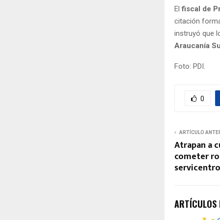
El
fiscal de P
citación forma
instruyó que 
Araucanía S
Foto: PDI.
0
ARTÍCULO ANTE
Atrapan a c
cometer ro
servicentro
ARTÍCULOS