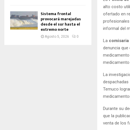
alto costo ut
Sistema frontal
ofertado en r
provocará marejadas
profesionales
desde el sur hasta el
informal del 
extremo norte
Agosto 5, 2026
0
La
comisaria
denuncia que 
medicamento d
medicament
La investigaci
despachadas a 
Temuco lograr
medicamentos, d
Durante su de
que la publica
venta de los f