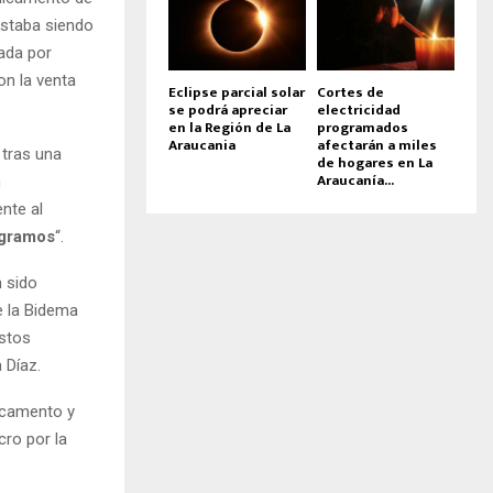
estaba siendo
ada por
on la venta
Eclipse parcial solar
Cortes de
se podrá apreciar
electricidad
en la Región de La
programados
Araucania
afectarán a miles
ó tras una
de hogares en La
Araucanía...
n
nte al
igramos
“.
n sido
e la Bidema
estos
a Díaz.
icamento y
cro por la