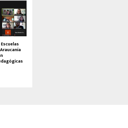
 Escuelas
 Araucanía
en
edagógicas