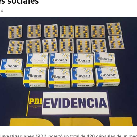
s sociales
24
 Investigaciones (PDI)
incautó un total de
420 cápsulas
de un med