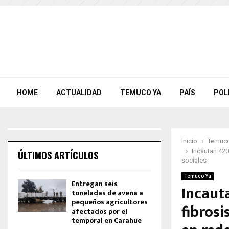
HOME
ACTUALIDAD
TEMUCO YA
PAÍS
POL
Inicio
Temuco
Incautan 42
ÚLTIMOS ARTÍCULOS
sociales
Temuco Ya
Entregan seis
Incaut
toneladas de avena a
pequeños agricultores
fibros
afectados por el
temporal en Carahue