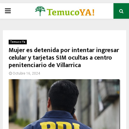
P
R
I
Temuco Ya
Mujer es detenida por intentar ingresar
celular y tarjetas SIM ocultas a centro
M
penitenciario de Villarrica
A
Octubre 16, 2024
R
Y
M